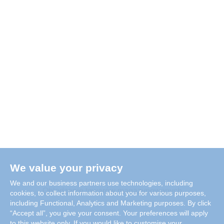
We value your privacy
We and our business partners use technologies, including
Oblodzenie towarów magazynowanych
cookies, to collect information about you for various purposes,
including Functional, Analytics and Marketing purposes. By click
“Accept all”, you give your consent. Your preferences will apply
to this website only. If you would like to customise your